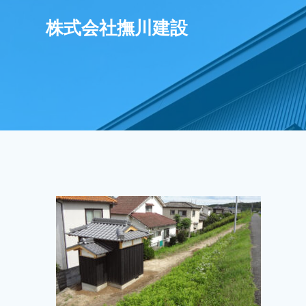
コ
株式会社撫川建設
ン
テ
ン
ツ
へ
ス
キ
ッ
プ